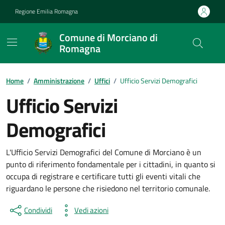
Vai ai contenuti
Vai al footer
Regione Emilia Romagna
Comune di Morciano di
Romagna
Contenuti in evidenza
Home
/
Amministrazione
/
Uffici
/
Ufficio Servizi Demografici
Ufficio Servizi
Demografici
L'Ufficio Servizi Demografici del Comune di Morciano è un
punto di riferimento fondamentale per i cittadini, in quanto si
occupa di registrare e certificare tutti gli eventi vitali che
riguardano le persone che risiedono nel territorio comunale.
Condividi
Vedi azioni