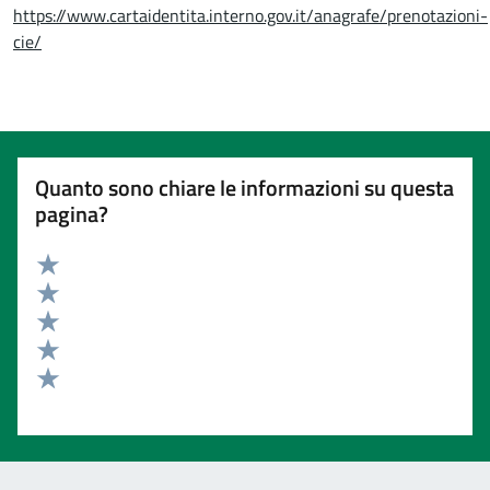
https://www.cartaidentita.interno.gov.it/anagrafe/prenotazioni-
cie/
Quanto sono chiare le informazioni su questa
pagina?
Valuta 5 stelle su 5
Valuta 4 stelle su 5
Valuta 3 stelle su 5
Valuta 2 stelle su 5
Valuta 1 stelle su 5