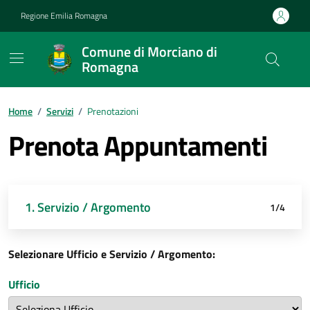
Vai ai contenuti
Vai al footer
Regione Emilia Romagna
Comune di Morciano di
Romagna
Contenuti in evidenza
Home
/
Servizi
/
Prenotazioni
Prenota Appuntamenti
1. Servizio / Argomento
2. Orario
3. Dettagli
4. Fatto
1/4
Selezionare Ufficio e Servizio / Argomento:
Ufficio