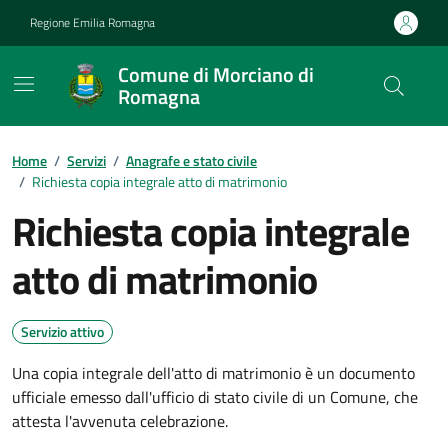
Vai ai contenuti
Vai al footer
Regione Emilia Romagna
Comune di Morciano di
Romagna
Contenuti in evidenza
Home
/
Servizi
/
Anagrafe e stato civile
/
Richiesta copia integrale atto di matrimonio
Richiesta copia integrale
atto di matrimonio
Servizio attivo
Una copia integrale dell'atto di matrimonio è un documento
ufficiale emesso dall'ufficio di stato civile di un Comune, che
attesta l'avvenuta celebrazione.