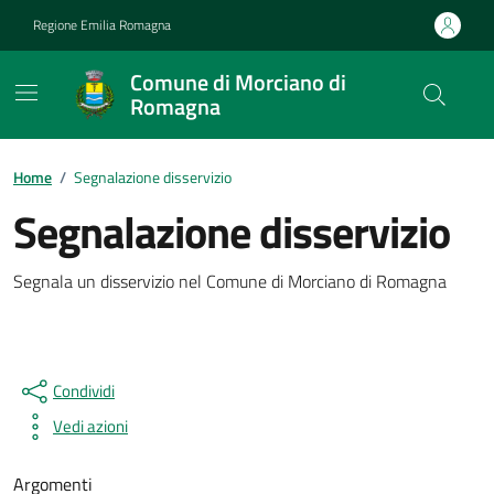
Vai ai contenuti
Vai al footer
Regione Emilia Romagna
Comune di Morciano di
Romagna
Contenuti in evidenza
Home
/
Segnalazione disservizio
Segnalazione disservizio
Dettagli della notizia
Segnala un disservizio nel Comune di Morciano di Romagna
Condividi
Vedi azioni
Argomenti