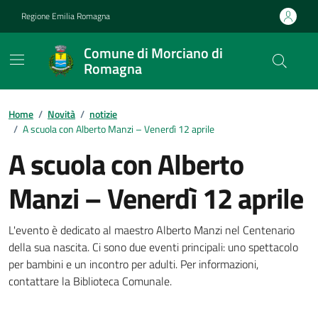
Vai ai contenuti
Vai al footer
Regione Emilia Romagna
Comune di Morciano di
Romagna
Contenuti in evidenza
Home
/
Novità
/
notizie
/
A scuola con Alberto Manzi – Venerdì 12 aprile
A scuola con Alberto
Manzi – Venerdì 12 aprile
Dettagli della notizia
L'evento è dedicato al maestro Alberto Manzi nel Centenario
della sua nascita. Ci sono due eventi principali: uno spettacolo
per bambini e un incontro per adulti. Per informazioni,
contattare la Biblioteca Comunale.