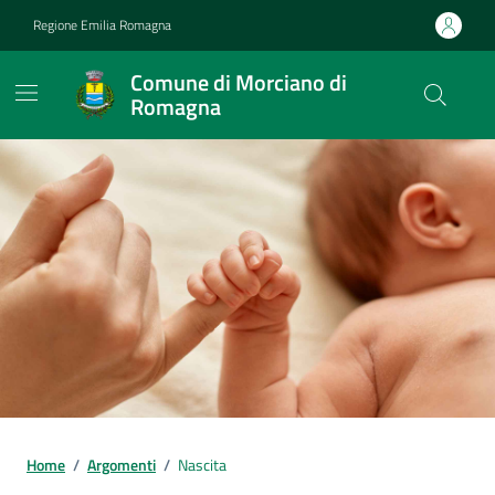
Vai ai contenuti
Vai al footer
Regione Emilia Romagna
Comune di Morciano di
Romagna
Contenuti in evidenza
Home
/
Argomenti
/
Nascita