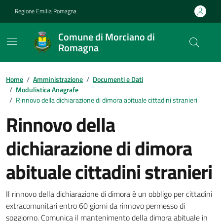
Vai ai contenuti
Vai al footer
Regione Emilia Romagna
Comune di Morciano di
Romagna
Contenuti in evidenza
Home
/
Amministrazione
/
Documenti e Dati
/
Modulistica Anagrafe
/
Rinnovo della dichiarazione di dimora abituale cittadini stranieri
Rinnovo della
dichiarazione di dimora
abituale cittadini stranieri
Dettagli del documento
Il rinnovo della dichiarazione di dimora è un obbligo per cittadini
extracomunitari entro 60 giorni da rinnovo permesso di
soggiorno. Comunica il mantenimento della dimora abituale in