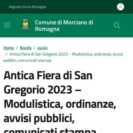
Vai ai contenuti
Vai al footer
Regione Emilia Romagna
Comune di Morciano di
Romagna
Contenuti in evidenza
Home
/
Novità
/
avvisi
/
Antica Fiera di San Gregorio 2023 – Modulistica, ordinanze, avvisi
pubblici, comunicati stampa
Antica Fiera di San
Gregorio 2023 –
Modulistica, ordinanze,
avvisi pubblici,
comunicati stampa