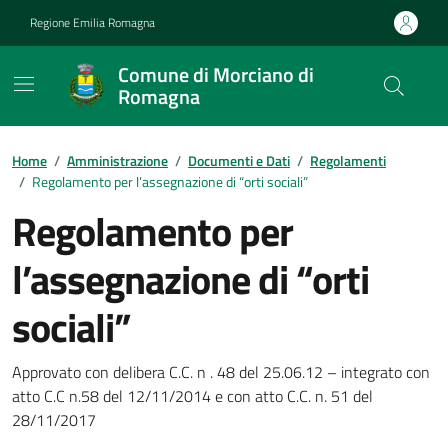
Vai ai contenuti
Vai al footer
Regione Emilia Romagna
Comune di Morciano di
Romagna
Contenuti in evidenza
Home
/
Amministrazione
/
Documenti e Dati
/
Regolamenti
/
Regolamento per l’assegnazione di “orti sociali”
Regolamento per
l’assegnazione di “orti
sociali”
Dettagli del documento
Approvato con delibera C.C. n . 48 del 25.06.12 – integrato con
atto C.C n.58 del 12/11/2014 e con atto C.C. n. 51 del
28/11/2017