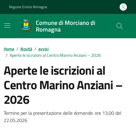
Vai ai contenuti
Vai al footer
Regione Emilia Romagna
Comune di Morciano di
Romagna
Contenuti in evidenza
Home
/
Novità
/
avvisi
/
Aperte le iscrizioni al Centro Marino Anziani – 2026
Aperte le iscrizioni al
Centro Marino Anziani –
2026
Dettagli della notizia
Termine per la presentazione delle domande: ore 13,00 del
22.05.2026