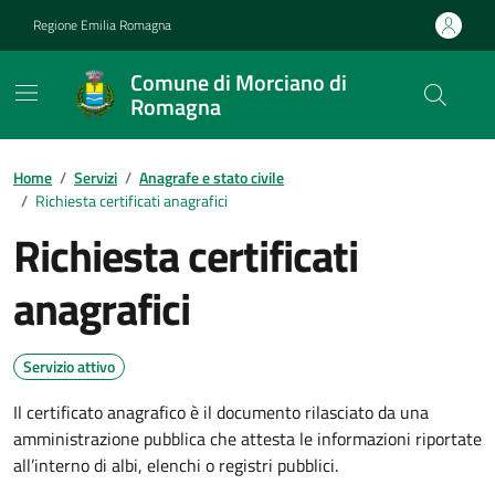
Vai ai contenuti
Vai al footer
Regione Emilia Romagna
Comune di Morciano di
Romagna
Contenuti in evidenza
Home
/
Servizi
/
Anagrafe e stato civile
/
Richiesta certificati anagrafici
Richiesta certificati
anagrafici
Servizio attivo
Il certificato anagrafico è il documento rilasciato da una
amministrazione pubblica che attesta le informazioni riportate
all’interno di albi, elenchi o registri pubblici.