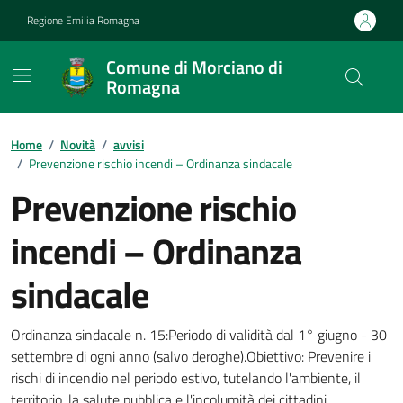
Vai ai contenuti
Vai al footer
Regione Emilia Romagna
Comune di Morciano di
Romagna
Contenuti in evidenza
Home
/
Novità
/
avvisi
/
Prevenzione rischio incendi – Ordinanza sindacale
Prevenzione rischio
incendi – Ordinanza
sindacale
Dettagli della notizia
Ordinanza sindacale n. 15:Periodo di validità dal 1° giugno - 30
settembre di ogni anno (salvo deroghe).Obiettivo: Prevenire i
rischi di incendio nel periodo estivo, tutelando l'ambiente, il
territorio, la salute pubblica e l'incolumità dei cittadini.