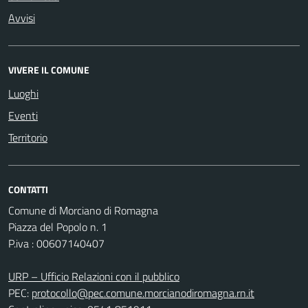
Avvisi
VIVERE IL COMUNE
Luoghi
Eventi
Territorio
CONTATTI
Comune di Morciano di Romagna
Piazza del Popolo n. 1
P.iva : 00607140407
URP – Ufficio Relazioni con il pubblico
PEC:
protocollo@pec.comune.morcianodiromagna.rn.it