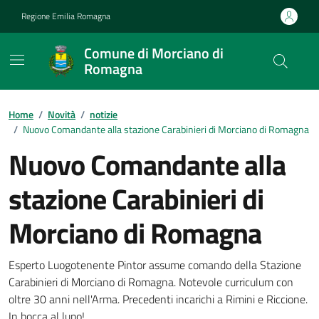
Vai ai contenuti
Vai al footer
Regione Emilia Romagna
Comune di Morciano di
Romagna
Contenuti in evidenza
Home
/
Novità
/
notizie
/
Nuovo Comandante alla stazione Carabinieri di Morciano di Romagna
Nuovo Comandante alla
stazione Carabinieri di
Morciano di Romagna
Dettagli della notizia
Esperto Luogotenente Pintor assume comando della Stazione
Carabinieri di Morciano di Romagna. Notevole curriculum con
oltre 30 anni nell'Arma. Precedenti incarichi a Rimini e Riccione.
In bocca al lupo!