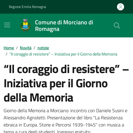
Vai ai contenuti
Vai al footer
Regione Emilia Romagna
Comune di Morciano di
Romagna
Contenuti in evidenza
Home
/
Novità
/
notizie
/
“Il coraggio di resistere” – Iniziativa per il Giorno della Memoria
“Il coraggio di resistere” –
Iniziativa per il Giorno
della Memoria
Dettagli della notizia
Giorno della Memoria a Morciano: incontro con Daniele Susini e
Alessandro Agnoletti. Presentazione del libro "La Resistenza
ebraica in Europa. Storie e Percorsi 1939-1945" con musica a
tema a cura degli studenti. Ingresso gratuito.