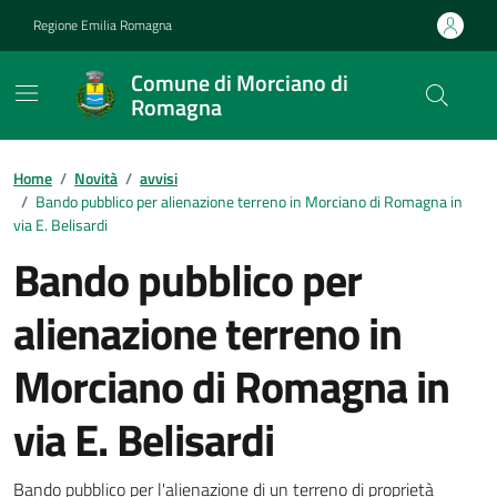
Vai ai contenuti
Vai al footer
Regione Emilia Romagna
Comune di Morciano di
Romagna
Contenuti in evidenza
Home
/
Novità
/
avvisi
/
Bando pubblico per alienazione terreno in Morciano di Romagna in
via E. Belisardi
Bando pubblico per
alienazione terreno in
Morciano di Romagna in
via E. Belisardi
Bando pubblico per l'alienazione di un terreno di proprietà