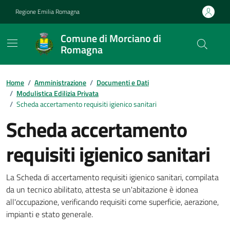
Vai ai contenuti
Vai al footer
Regione Emilia Romagna
Comune di Morciano di
Romagna
Contenuti in evidenza
Home
/
Amministrazione
/
Documenti e Dati
/
Modulistica Edilizia Privata
/
Scheda accertamento requisiti igienico sanitari
Scheda accertamento
requisiti igienico sanitari
Dettagli del documento
La Scheda di accertamento requisiti igienico sanitari, compilata
da un tecnico abilitato, attesta se un'abitazione è idonea
all'occupazione, verificando requisiti come superficie, aerazione,
impianti e stato generale.