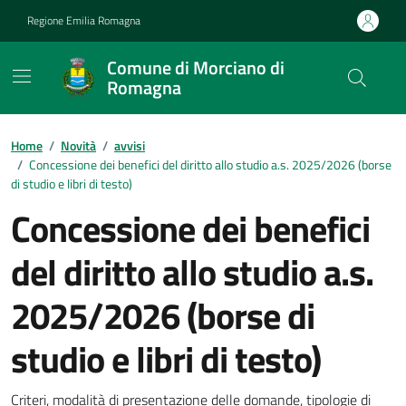
Vai ai contenuti
Vai al footer
Regione Emilia Romagna
Comune di Morciano di
Romagna
Contenuti in evidenza
Home
/
Novità
/
avvisi
/
Concessione dei benefici del diritto allo studio a.s. 2025/2026 (borse
di studio e libri di testo)
Concessione dei benefici
del diritto allo studio a.s.
2025/2026 (borse di
studio e libri di testo)
Criteri, modalità di presentazione delle domande, tipologie di