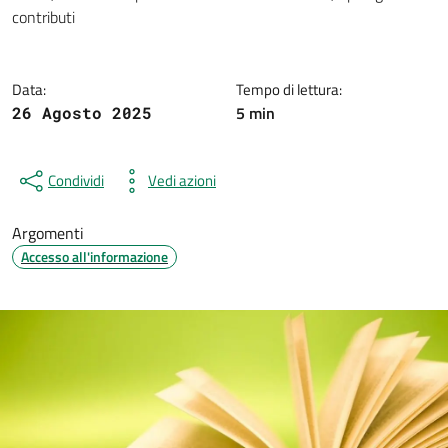
Dettagli della notizia
contributi
Data:
Tempo di lettura:
5 min
26 Agosto 2025
Condividi
Vedi azioni
Argomenti
Accesso all'informazione