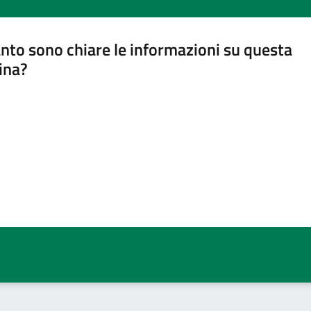
nto sono chiare le informazioni su questa
ina?
a 5 stelle su 5
a 4 stelle su 5
a 3 stelle su 5
a 2 stelle su 5
a 1 stelle su 5