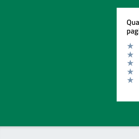
Qua
pag
Valut
Valut
Valut
Valut
Valut