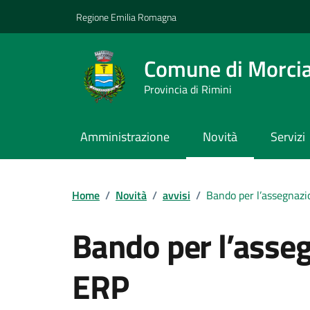
Vai ai contenuti
Vai al footer
Regione Emilia Romagna
Comune di Morci
Provincia di Rimini
Amministrazione
Novità
Servizi
Contenuti in evidenza
Home
/
Novità
/
avvisi
/
Bando per l’assegnazi
Bando per l’asseg
ERP