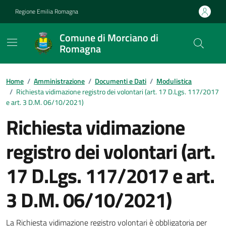
Vai ai contenuti
Vai al footer
Regione Emilia Romagna
Comune di Morciano di
Romagna
Contenuti in evidenza
Home
/
Amministrazione
/
Documenti e Dati
/
Modulistica
/
Richiesta vidimazione registro dei volontari (art. 17 D.Lgs. 117/2017
e art. 3 D.M. 06/10/2021)
Richiesta vidimazione
registro dei volontari (art.
17 D.Lgs. 117/2017 e art.
3 D.M. 06/10/2021)
Dettagli del documento
La Richiesta vidimazione registro volontari è obbligatoria per