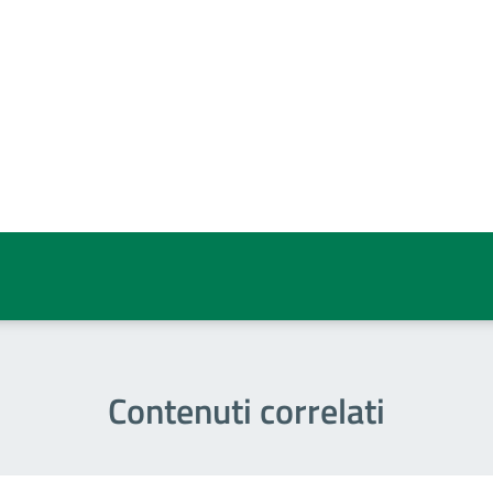
a 5 stelle su 5
a 4 stelle su 5
a 3 stelle su 5
a 2 stelle su 5
a 1 stelle su 5
Contenuti correlati