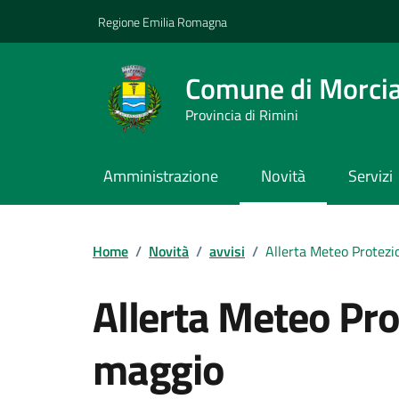
Vai ai contenuti
Vai al footer
Regione Emilia Romagna
Comune di Morci
Provincia di Rimini
Amministrazione
Novità
Servizi
Contenuti in evidenza
Home
/
Novità
/
avvisi
/
Allerta Meteo Protezi
Allerta Meteo Pro
maggio