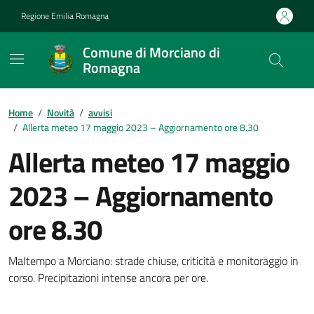
Vai ai contenuti
Vai al footer
Regione Emilia Romagna
Comune di Morciano di
Romagna
Contenuti in evidenza
Home
/
Novità
/
avvisi
/
Allerta meteo 17 maggio 2023 – Aggiornamento ore 8.30
Allerta meteo 17 maggio
2023 – Aggiornamento
ore 8.30
Dettagli della notizia
Maltempo a Morciano: strade chiuse, criticità e monitoraggio in
corso. Precipitazioni intense ancora per ore.