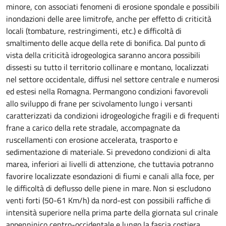
minore, con associati fenomeni di erosione spondale e possibili
inondazioni delle aree limitrofe, anche per effetto di criticità
locali (tombature, restringimenti, etc.) e difficoltà di
smaltimento delle acque della rete di bonifica. Dal punto di
vista della criticità idrogeologica saranno ancora possibili
dissesti su tutto il territorio collinare e montano, localizzati
nel settore occidentale, diffusi nel settore centrale e numerosi
ed estesi nella Romagna. Permangono condizioni favorevoli
allo sviluppo di frane per scivolamento lungo i versanti
caratterizzati da condizioni idrogeologiche fragili e di frequenti
frane a carico della rete stradale, accompagnate da
ruscellamenti con erosione accelerata, trasporto e
sedimentazione di materiale. Si prevedono condizioni di alta
marea, inferiori ai livelli di attenzione, che tuttavia potranno
favorire localizzate esondazioni di fiumi e canali alla foce, per
le difficoltà di deflusso delle piene in mare. Non si escludono
venti forti (50-61 Km/h) da nord-est con possibili raffiche di
intensità superiore nella prima parte della giornata sul crinale
appenninico centro-occidentale e lungo la fascia costiera.