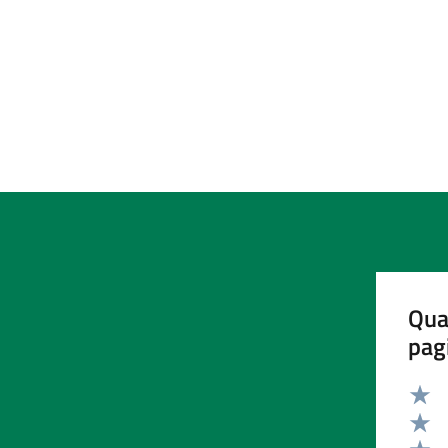
Qua
pag
Valut
Valut