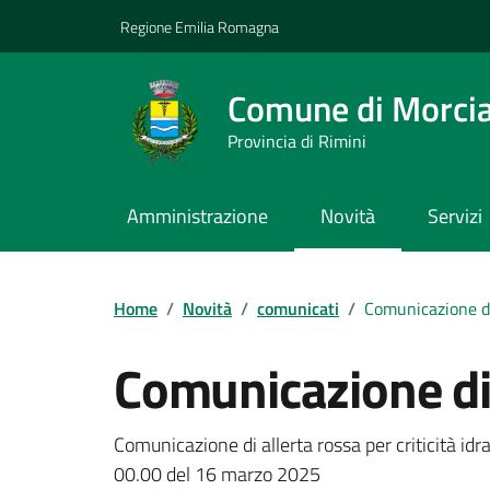
Vai ai contenuti
Vai al footer
Regione Emilia Romagna
Comune di Morci
Provincia di Rimini
Amministrazione
Novità
Servizi
Contenuti in evidenza
Home
/
Novità
/
comunicati
/
Comunicazione di
Comunicazione di 
Dettagli della notizi
Comunicazione di allerta rossa per criticità id
00.00 del 16 marzo 2025