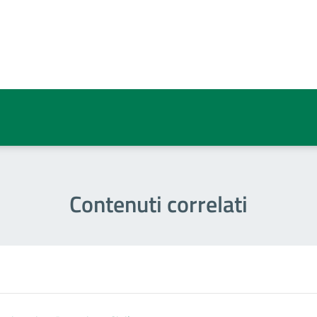
a 3 stelle su 5
a 2 stelle su 5
a 1 stelle su 5
Contenuti correlati