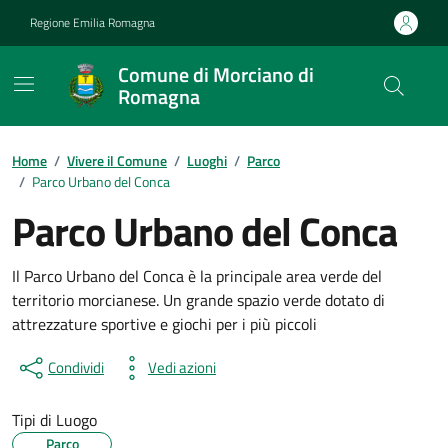
Vai ai contenuti
Vai al footer
Regione Emilia Romagna
Comune di Morciano di
Romagna
Contenuti in evidenza
Home
/
Vivere il Comune
/
Luoghi
/
Parco
/
Parco Urbano del Conca
Parco Urbano del Conca
Il Parco Urbano del Conca è la principale area verde del
territorio morcianese. Un grande spazio verde dotato di
attrezzature sportive e giochi per i più piccoli
Condividi
Vedi azioni
Tipi di Luogo
Parco