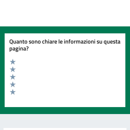
Quanto sono chiare le informazioni su questa
pagina?
Valuta 5 stelle su 5
Valuta 4 stelle su 5
Valuta 3 stelle su 5
Valuta 2 stelle su 5
Valuta 1 stelle su 5