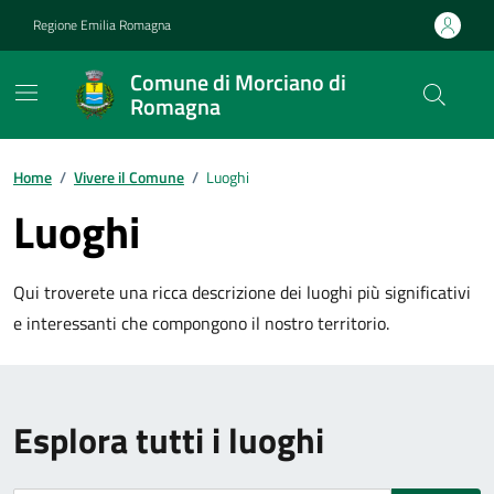
Vai ai contenuti
Vai al footer
Regione Emilia Romagna
Comune di Morciano di
Romagna
Contenuti in evidenza
Home
/
Vivere il Comune
/
Luoghi
Luoghi
Qui troverete una ricca descrizione dei luoghi più significativi
e interessanti che compongono il nostro territorio.
Esplora tutti i luoghi