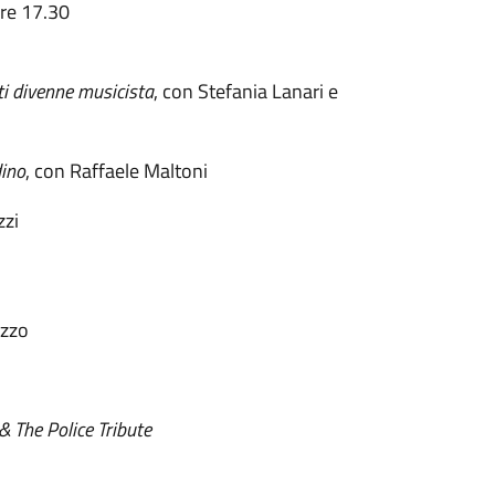
ore 17.30
i divenne musicista
, con Stefania Lanari e
dino
, con Raffaele Maltoni
zzi
azzo
& The Police Tribute