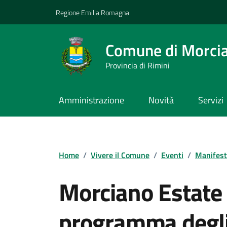
Vai ai contenuti
Vai al footer
Regione Emilia Romagna
Comune di Morci
Provincia di Rimini
Amministrazione
Novità
Servizi
Contenuti in evidenza
Home
/
Vivere il Comune
/
Eventi
/
Manifest
Morciano Estate 
programma degli