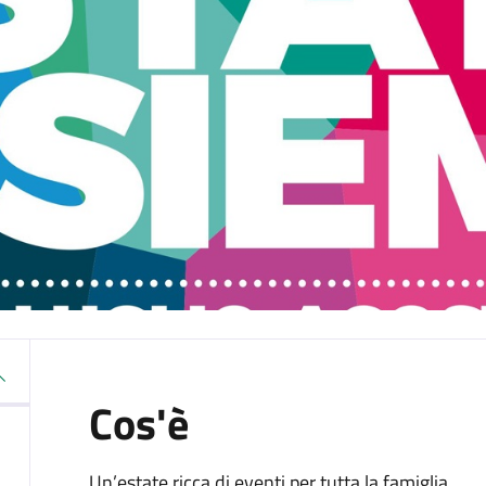
Cos'è
Un’estate ricca di eventi per tutta la famiglia.