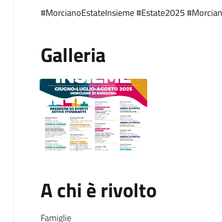
#MorcianoEstateInsieme #Estate2025 #Morci
Galleria
A chi è rivolto
Famiglie