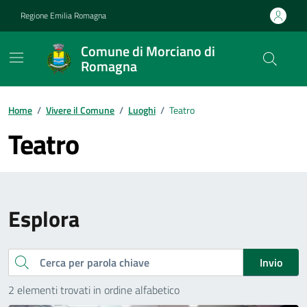
Vai ai contenuti
Vai al footer
Regione Emilia Romagna
Comune di Morciano di
Romagna
Contenuti in evidenza
Home
/
Vivere il Comune
/
Luoghi
/
Teatro
Teatro
Esplora
Cerca
Invio
2 elementi trovati in ordine alfabetico