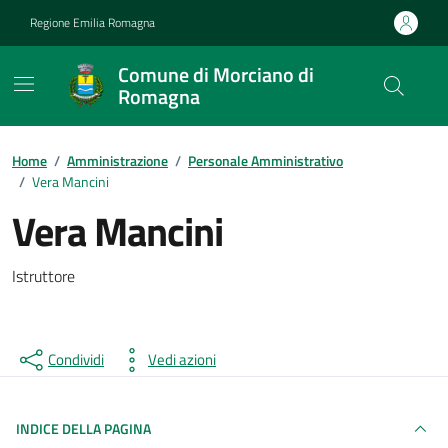
Vai ai contenuti
Vai al footer
Regione Emilia Romagna
Comune di Morciano di
Romagna
Contenuti in evidenza
Home
/
Amministrazione
/
Personale Amministrativo
/
Vera Mancini
Vera Mancini
Istruttore
Condividi
Vedi azioni
INDICE DELLA PAGINA