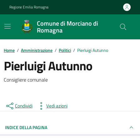
Vai ai contenuti
Vai al footer
Regione Emilia Romagna
Comune di Morciano di
Romagna
Contenuti in evidenza
Home
/
Amministrazione
/
Politici
/
Pierluigi Autunno
Pierluigi Autunno
Consigliere comunale
Condividi
Vedi azioni
INDICE DELLA PAGINA