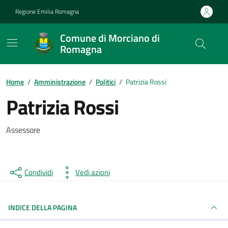
Vai ai contenuti
Vai al footer
Regione Emilia Romagna
Comune di Morciano di
Romagna
Contenuti in evidenza
Home
/
Amministrazione
/
Politici
/
Patrizia Rossi
Patrizia Rossi
Assessore
Condividi
Vedi azioni
INDICE DELLA PAGINA