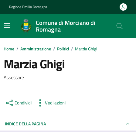
Vai ai contenuti
Vai al footer
Regione Emilia Romagna
Comune di Morciano di
Romagna
Contenuti in evidenza
Home
/
Amministrazione
/
Politici
/
Marzia Ghigi
Marzia Ghigi
Assessore
Condividi
Vedi azioni
INDICE DELLA PAGINA