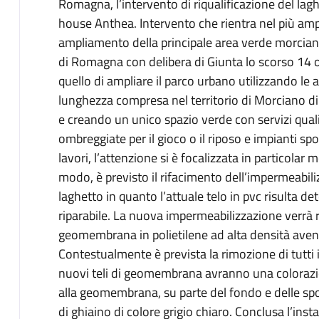
Romagna, l’intervento di riqualificazione del laghe
house Anthea. Intervento che rientra nel più amp
ampliamento della principale area verde morcia
di Romagna con delibera di Giunta lo scorso 14 ot
quello di ampliare il parco urbano utilizzando le a
lunghezza compresa nel territorio di Morciano di 
e creando un unico spazio verde con servizi quali
ombreggiate per il gioco o il riposo e impianti spo
lavori, l’attenzione si è focalizzata in particolar m
modo, è previsto il rifacimento dell’impermeabil
laghetto in quanto l’attuale telo in pvc risulta de
riparabile. La nuova impermeabilizzazione verrà r
geomembrana in polietilene ad alta densità avent
Contestualmente è prevista la rimozione di tutti i
nuovi teli di geomembrana avranno una colorazi
alla geomembrana, su parte del fondo e delle spo
di ghiaino di colore grigio chiaro. Conclusa l’ins