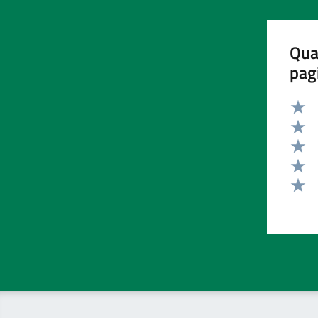
Qua
pag
Valut
Valut
Valut
Valut
Valut