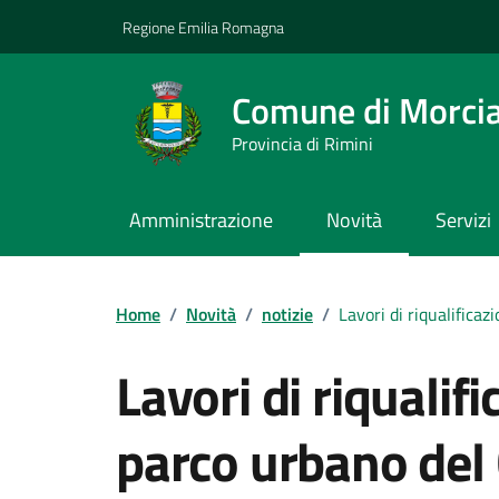
Vai ai contenuti
Vai al footer
Regione Emilia Romagna
Comune di Morci
Provincia di Rimini
Amministrazione
Novità
Servizi
Contenuti in evidenza
Home
/
Novità
/
notizie
/
Lavori di riqualifica
Lavori di riqualif
parco urbano del