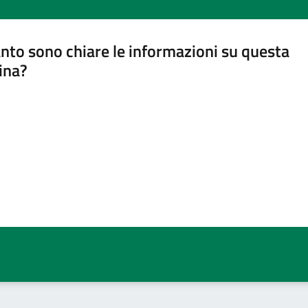
nto sono chiare le informazioni su questa
ina?
a 5 stelle su 5
a 4 stelle su 5
a 3 stelle su 5
a 2 stelle su 5
a 1 stelle su 5