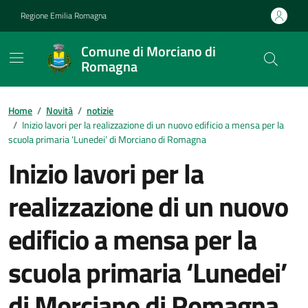
Vai ai contenuti
Vai al footer
Regione Emilia Romagna
Comune di Morciano di
Romagna
Contenuti in evidenza
Home
/
Novità
/
notizie
/
Inizio lavori per la realizzazione di un nuovo edificio a mensa per la
scuola primaria ‘Lunedei’ di Morciano di Romagna
Inizio lavori per la
realizzazione di un nuovo
edificio a mensa per la
scuola primaria ‘Lunedei’
di Morciano di Romagna