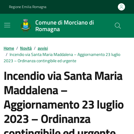
Vai ai contenuti
Vai al footer
Regione Emilia Romagna
Comune di Morciano di
Romagna
Contenuti in evidenza
Home
/
Novità
/
avvisi
/
Incendio via Santa Maria Maddalena – Aggiornamento 23 luglio
2023 – Ordinanza contingibile ed urgente
Incendio via Santa Maria
Maddalena –
Aggiornamento 23 luglio
2023 – Ordinanza
contingibile ed urgente