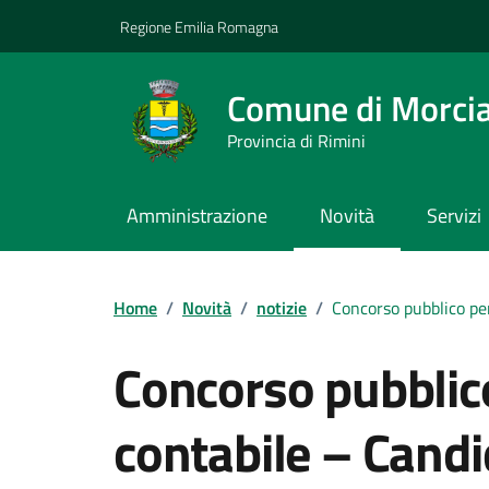
Vai ai contenuti
Vai al footer
Regione Emilia Romagna
Comune di Morci
Provincia di Rimini
Amministrazione
Novità
Servizi
Contenuti in evidenza
Home
/
Novità
/
notizie
/
Concorso pubblico pe
Concorso pubblico
contabile – Candi