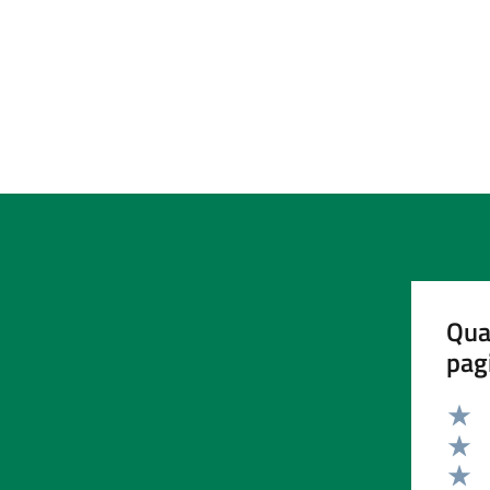
Qua
pag
Valut
Valut