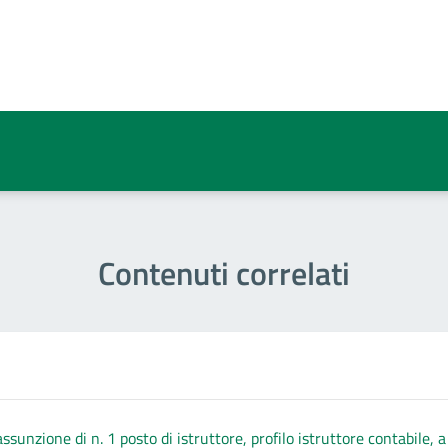
a 3 stelle su 5
a 2 stelle su 5
a 1 stelle su 5
Contenuti correlati
assunzione di n. 1 posto di istruttore, profilo istruttore contabile