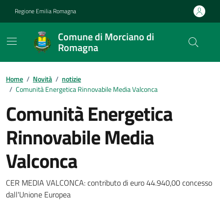
Vai ai contenuti
Vai al footer
Regione Emilia Romagna
Comune di Morciano di
Romagna
Contenuti in evidenza
Home
/
Novità
/
notizie
/
Comunità Energetica Rinnovabile Media Valconca
Comunità Energetica
Rinnovabile Media
Valconca
Dettagli della notizia
CER MEDIA VALCONCA: contributo di euro 44.940,00 concesso
dall'Unione Europea