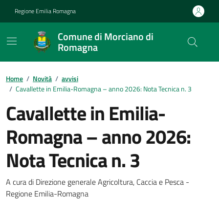
Vai ai contenuti
Vai al footer
Regione Emilia Romagna
Comune di Morciano di
Romagna
Contenuti in evidenza
Home
/
Novità
/
avvisi
/
Cavallette in Emilia-Romagna – anno 2026: Nota Tecnica n. 3
Cavallette in Emilia-
Romagna – anno 2026:
Nota Tecnica n. 3
Dettagli della notizia
A cura di Direzione generale Agricoltura, Caccia e Pesca -
Regione Emilia-Romagna