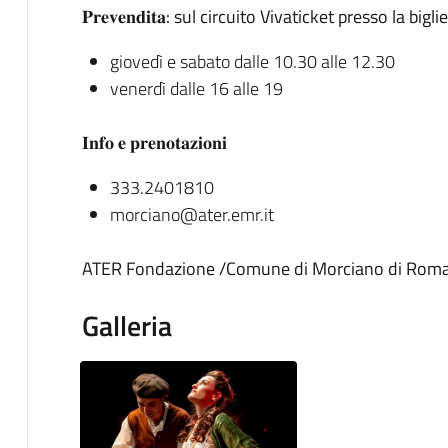
𝐏𝐫𝐞𝐯𝐞𝐧𝐝𝐢𝐭𝐚: sul circuito Vivaticket presso la b
giovedì e sabato dalle 10.30 alle 12.30
venerdì dalle 16 alle 19
𝐈𝐧𝐟𝐨 𝐞 𝐩𝐫𝐞𝐧𝐨𝐭𝐚𝐳𝐢𝐨𝐧𝐢
333.2401810
morciano@ater.emr.it
ATER Fondazione /Comune di Morciano di Rom
Galleria