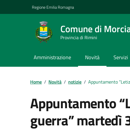
Vai ai contenuti
Vai al footer
Regione Emilia Romagna
Comune di Morci
Provincia di Rimini
Amministrazione
Novità
Servizi
Contenuti in evidenza
Home
/
Novità
/
notizie
/
Appuntamento “Letizi
Appuntamento “Le
guerra” martedì 3