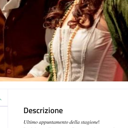
Descrizione
𝑈𝑙𝑡𝑖𝑚𝑜 𝑎𝑝𝑝𝑢𝑛𝑡𝑎𝑚𝑒𝑛𝑡𝑜 𝑑𝑒𝑙𝑙𝑎 𝑠𝑡𝑎𝑔𝑖𝑜𝑛𝑒!