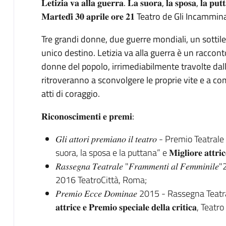
𝐋𝐞𝐭𝐢𝐳𝐢𝐚 𝐯𝐚 𝐚𝐥𝐥𝐚 𝐠𝐮𝐞𝐫𝐫𝐚. 𝐋𝐚 𝐬𝐮𝐨𝐫𝐚, 𝐥𝐚 𝐬𝐩𝐨𝐬𝐚, 𝐥𝐚 𝐩𝐮𝐭
𝐌𝐚𝐫𝐭𝐞𝐝𝐢̀ 𝟑𝟎 𝐚𝐩𝐫𝐢𝐥𝐞 𝐨𝐫𝐞 𝟐𝟏 Teatro de Gli Incammin
Tre grandi donne, due guerre mondiali, un sottile
unico destino. Letizia va alla guerra è un raccont
donne del popolo, irrimediabilmente travolte dall
ritroveranno a sconvolgere le proprie vite e a co
atti di coraggio.
𝐑𝐢𝐜𝐨𝐧𝐨𝐬𝐜𝐢𝐦𝐞𝐧𝐭𝐢 𝐞 𝐩𝐫𝐞𝐦𝐢:
𝐺𝑙𝑖 𝑎𝑡𝑡𝑜𝑟𝑖 𝑝𝑟𝑒𝑚𝑖𝑎𝑛𝑜 𝑖𝑙 𝑡𝑒𝑎𝑡𝑟𝑜 - Prem
suora, la sposa e la puttana” e 𝐌𝐢𝐠𝐥𝐢𝐨𝐫𝐞 𝐚𝐭𝐭𝐫
𝑅𝑎𝑠𝑠𝑒𝑔𝑛𝑎 𝑇𝑒𝑎𝑡𝑟𝑎𝑙𝑒 "𝐹𝑟𝑎𝑚𝑚𝑒𝑛𝑡𝑖 𝑎𝑙 𝐹𝑒𝑚𝑚𝑖𝑛𝑖
2016 TeatroCittà, Roma;
𝑃𝑟𝑒𝑚𝑖𝑜 𝐸𝑐𝑐𝑒 𝐷𝑜𝑚𝑖𝑛𝑎𝑒 2015 - Rassegna Teatra
𝐚𝐭𝐭𝐫𝐢𝐜𝐞 𝐞 𝐏𝐫𝐞𝐦𝐢𝐨 𝐬𝐩𝐞𝐜𝐢𝐚𝐥𝐞 𝐝𝐞𝐥𝐥𝐚 𝐜𝐫𝐢𝐭𝐢