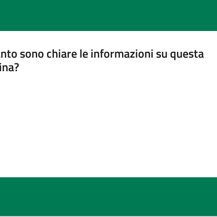
nto sono chiare le informazioni su questa
ina?
a 5 stelle su 5
a 4 stelle su 5
a 3 stelle su 5
a 2 stelle su 5
a 1 stelle su 5