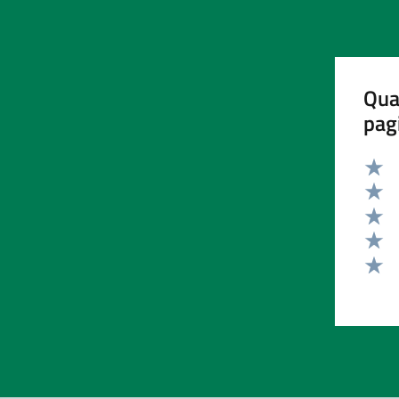
Qua
pag
Valut
Valut
Valut
Valut
Valut