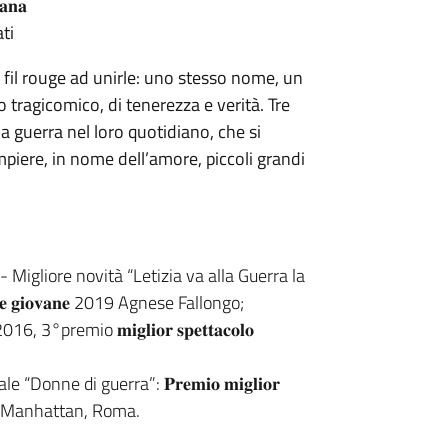
𝐚𝐧𝐚
ati
 fil rouge ad unirle: uno stesso nome, un
o tragicomico, di tenerezza e verità. Tre
a guerra nel loro quotidiano, che si
mpiere, in nome dell’amore, piccoli grandi
io Teatrale - Migliore novità “Letizia va alla Guerra la
𝐜𝐞 𝐠𝐢𝐨𝐯𝐚𝐧𝐞 2019 Agnese Fallongo;
𝑙𝑒"2016, 3°premio 𝐦𝐢𝐠𝐥𝐢𝐨𝐫 𝐬𝐩𝐞𝐭𝐭𝐚𝐜𝐨𝐥𝐨
le “Donne di guerra”: 𝐏𝐫𝐞𝐦𝐢𝐨 𝐦𝐢𝐠𝐥𝐢𝐨𝐫
𝐜𝐚, Teatro Manhattan, Roma.