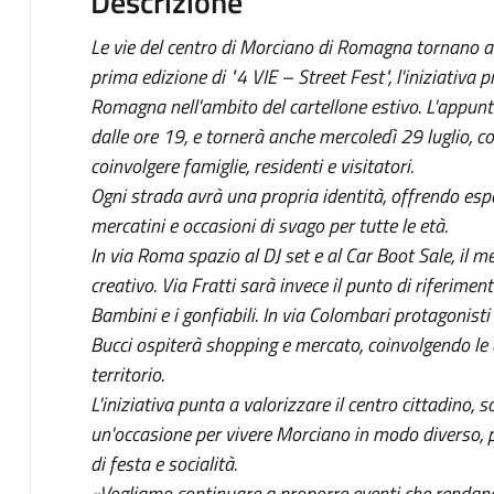
Descrizione
Le vie del centro di Morciano di Romagna tornano a r
prima edizione di "4 VIE – Street Fest", l'iniziativ
Romagna nell'ambito del cartellone estivo. L'appun
dalle ore 19, e tornerà anche mercoledì 29 luglio, 
coinvolgere famiglie, residenti e visitatori.
Ogni strada avrà una propria identità, offrendo esp
mercatini e occasioni di svago per tutte le età.
In via Roma spazio al DJ set e al Car Boot Sale, il me
creativo. Via Fratti sarà invece il punto di riferiment
Bambini e i gonfiabili. In via Colombari protagonisti 
Bucci ospiterà shopping e mercato, coinvolgendo le a
territorio.
L'iniziativa punta a valorizzare il centro cittadino, 
un'occasione per vivere Morciano in modo diverso, p
di festa e socialità.
«Vogliamo continuare a proporre eventi che rendano