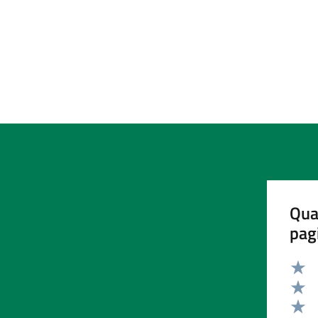
Qua
pag
Valut
Valut