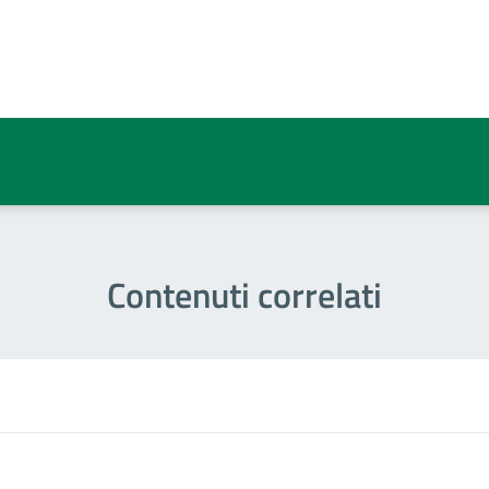
a 3 stelle su 5
a 2 stelle su 5
a 1 stelle su 5
Contenuti correlati