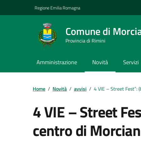
Vai ai contenuti
Vai al footer
Regione Emilia Romagna
Comune di Morci
Provincia di Rimini
Amministrazione
Novità
Servizi
Contenuti in evidenza
Home
/
Novità
/
avvisi
/
4 VIE – Street Fest”: 
4 VIE – Street Fest
centro di Morcia