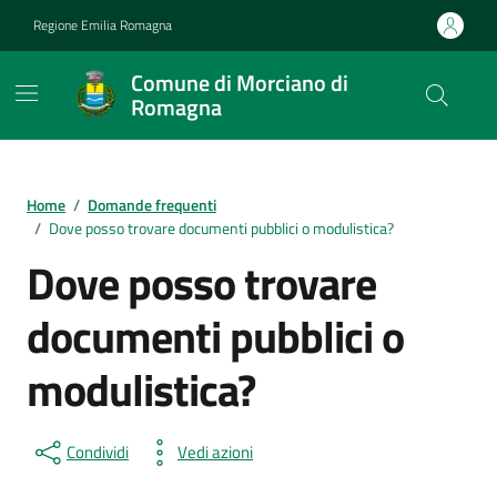
Vai ai contenuti
Vai al footer
Regione Emilia Romagna
Comune di Morciano di
Romagna
Contenuti in evidenza
Home
/
Domande frequenti
/
Dove posso trovare documenti pubblici o modulistica?
Dove posso trovare
documenti pubblici o
modulistica?
Condividi
Vedi azioni