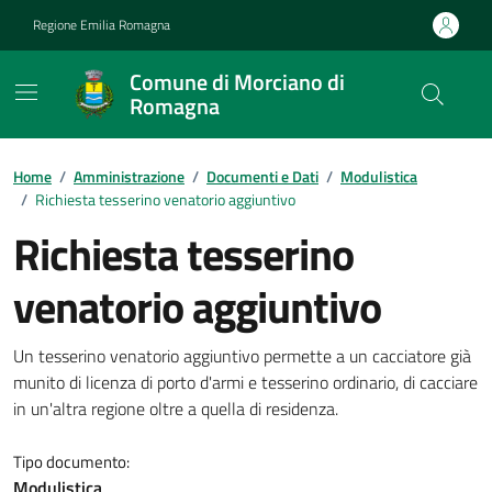
Vai ai contenuti
Vai al footer
Regione Emilia Romagna
Comune di Morciano di
Romagna
Contenuti in evidenza
Home
/
Amministrazione
/
Documenti e Dati
/
Modulistica
/
Richiesta tesserino venatorio aggiuntivo
Richiesta tesserino
venatorio aggiuntivo
Dettagli del documento
Un tesserino venatorio aggiuntivo permette a un cacciatore già
munito di licenza di porto d'armi e tesserino ordinario, di cacciare
in un'altra regione oltre a quella di residenza.
Tipo documento:
Modulistica