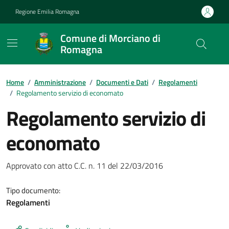
Vai ai contenuti
Vai al footer
Regione Emilia Romagna
Comune di Morciano di
Romagna
Contenuti in evidenza
Home
/
Amministrazione
/
Documenti e Dati
/
Regolamenti
/
Regolamento servizio di economato
Regolamento servizio di
economato
Dettagli del documento
Approvato con atto C.C. n. 11 del 22/03/2016
Tipo documento:
Regolamenti