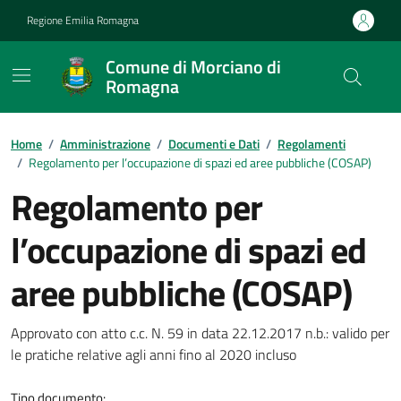
Vai ai contenuti
Vai al footer
Regione Emilia Romagna
Comune di Morciano di
Romagna
Contenuti in evidenza
Home
/
Amministrazione
/
Documenti e Dati
/
Regolamenti
/
Regolamento per l’occupazione di spazi ed aree pubbliche (COSAP)
Regolamento per
l’occupazione di spazi ed
aree pubbliche (COSAP)
Dettagli del documento
Approvato con atto c.c. N. 59 in data 22.12.2017 n.b.: valido per
le pratiche relative agli anni fino al 2020 incluso
Tipo documento: