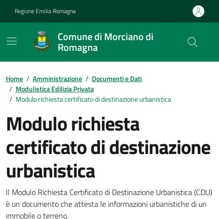
Vai ai contenuti
Vai al footer
Regione Emilia Romagna
Comune di Morciano di
Romagna
Contenuti in evidenza
Home
/
Amministrazione
/
Documenti e Dati
/
Modulistica Edilizia Privata
/
Modulo richiesta certificato di destinazione urbanistica
Modulo richiesta
certificato di destinazione
urbanistica
Dettagli del documento
Il Modulo Richiesta Certificato di Destinazione Urbanistica (CDU)
è un documento che attesta le informazioni urbanistiche di un
immobile o terreno.