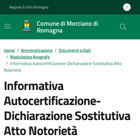
Vai ai contenuti
Vai al footer
Regione Emilia Romagna
Comune di Morciano di
Romagna
Contenuti in evidenza
Home
/
Amministrazione
/
Documenti e Dati
/
Modulistica Anagrafe
/
Informativa Autocertificazione-Dichiarazione Sostitutiva Atto
Notorietà
Informativa
Autocertificazione-
Dichiarazione Sostitutiva
Atto Notorietà