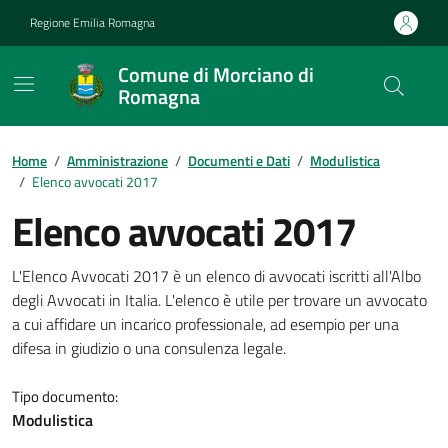
Vai ai contenuti
Vai al footer
Regione Emilia Romagna
Comune di Morciano di
Romagna
Contenuti in evidenza
Home
/
Amministrazione
/
Documenti e Dati
/
Modulistica
/
Elenco avvocati 2017
Elenco avvocati 2017
Dettagli del documento
L'Elenco Avvocati 2017 è un elenco di avvocati iscritti all'Albo
degli Avvocati in Italia. L'elenco è utile per trovare un avvocato
a cui affidare un incarico professionale, ad esempio per una
difesa in giudizio o una consulenza legale.
Tipo documento:
Modulistica