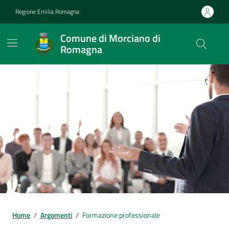
Vai ai contenuti
Vai al footer
Regione Emilia Romagna
Comune di Morciano di
Romagna
Contenuti in evidenza
Home
/
Argomenti
/
Formazione professionale