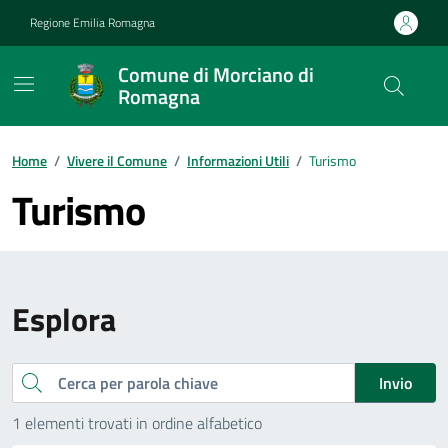
Vai ai contenuti
Vai al footer
Regione Emilia Romagna
Comune di Morciano di
Romagna
Contenuti in evidenza
Home
/
Vivere il Comune
/
Informazioni Utili
/
Turismo
Turismo
Esplora
Cerca
Invio
1 elementi trovati in ordine alfabetico